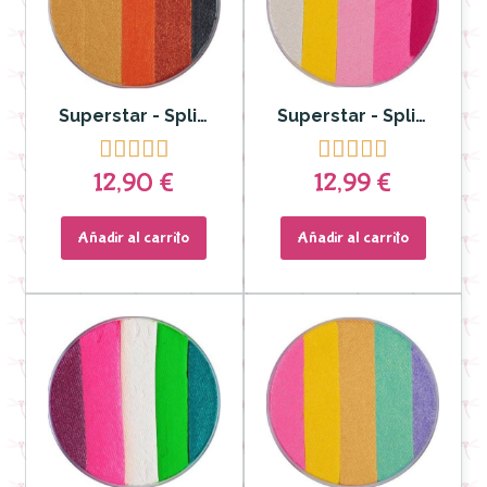
Superstar - Splitcake Dream Colours Safari 45gr
Superstar - Splitcake Dream Colours Sweet Dulce 45gr










12,90 €
12,99 €
Añadir al carrito
Añadir al carrito