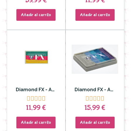
59,99 €
11,99 €
Añadir al carrito
Añadir al carrito
Diamond FX - Aquacolor Split Cake Cóctel hawaiano para Rostro y Cuerpo
Diamond FX - Aquacolor Split Cake para Rostro y Cuerpo Sky Nights DFXRS50-75










11,99 €
15,99 €
Añadir al carrito
Añadir al carrito