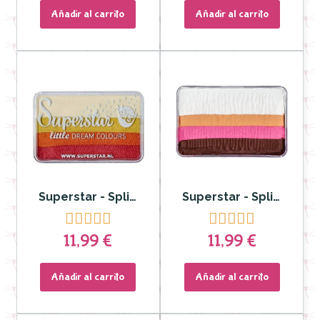
Añadir al carrito
Añadir al carrito
Superstar - Split cake Little Dream Colour Magic Sonrise 30 gr
Superstar - Split cake Little Dream Colour Rose 30 gr










11,99 €
11,99 €
Añadir al carrito
Añadir al carrito