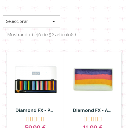

Seleccionar
Mostrando 1-40 de 52 artículo(s)
Diamond FX - Paleta Ultimate Splitcake - Cuentos de hadas 10 colores 10 g Fairytales
Diamond FX - Aquacolor Split Cake Papaya Party para Rostro y Cuerpo









