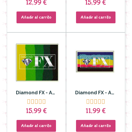
12,99 €
15,99 €
Añadir al carrito
Añadir al carrito
Diamond FX - Aquacolor Split Cake para Rostro y Cuerpo 50gr DFXRS50-08
Diamond FX - Aquacolor Split Cake DFXRS30-59 para Rostro y Cuerpo










15,99 €
11,99 €
Añadir al carrito
Añadir al carrito