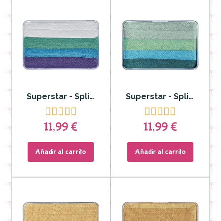
Superstar - Split cake Little Dream Colour Mermaid 30 gr
Superstar - Split cake Little Dream Colour Ocean 30 gr










11,99 €
11,99 €
Añadir al carrito
Añadir al carrito