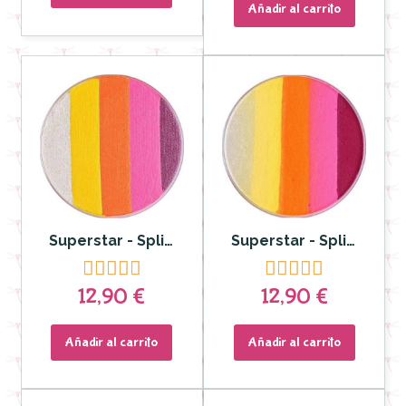
Añadir al carrito
Superstar - Splitcake Dream colours Sunshine 45gr
Superstar - Splitcake Dream colours Summer 45gr










12,90 €
12,90 €
Añadir al carrito
Añadir al carrito