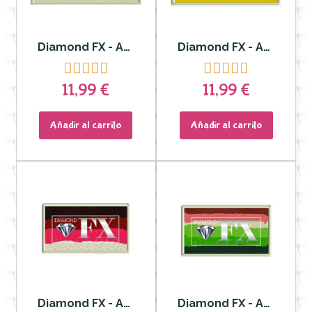
Diamond FX - Aquacolor Split Cake Cotton Candy para Rostro y Cuerpo
Diamond FX - Aguacolor Split Cake para Rostro y Cuerpo Lobster Lau










11,99 €
11,99 €
Añadir al carrito
Añadir al carrito
Diamond FX - Aguacolor Split Cake para Rostro y Cuerpo Evil Rose
Diamond FX - Aguacolor Split Cake para Rostro y Cuerpo Mega Melon