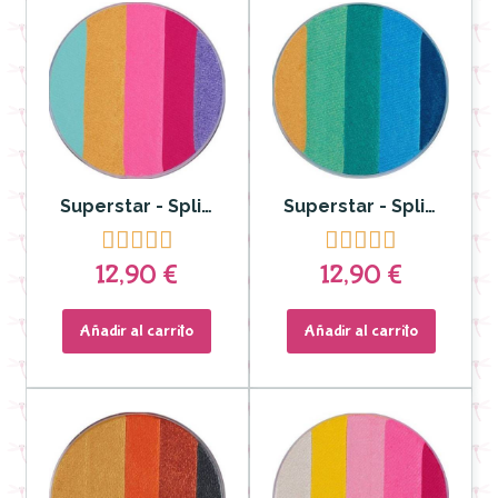
Superstar - Split cake Dream Colours Candy 45gr
Superstar - Splitcake Dream Colours Emerald Esmeralda 45gr










12,90 €
12,90 €
Añadir al carrito
Añadir al carrito