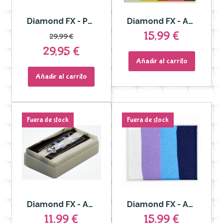
Diamond FX - Paleta 6 colores Split Cakes 6 g Glow
Diamond FX - Aquacolor Split Cake para Rostro y Cuerpo 50gr DFXRS50-87
15,99 €
29,99 €
29,95 €
Añadir al carrito
Añadir al carrito
Fuera de stock
Fuera de stock
Diamond FX - Aquacolor Split Cake Black Out para Rostro y Cuerpo
Diamond FX - Aquacolor Split Cake para Rostro y Cuerpo Monsoon DFXRS50-01
11,99 €
15,99 €