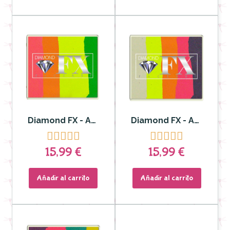
Diamond FX - Aquacolor Split Cake para Rostro y Cuerpo 50gr Raving Rio DFXRS50-95
Diamond FX - Aquacolor Split Cake para Rostro y Cuerpo 50gr DFXRS50-92










15,99 €
15,99 €
Añadir al carrito
Añadir al carrito