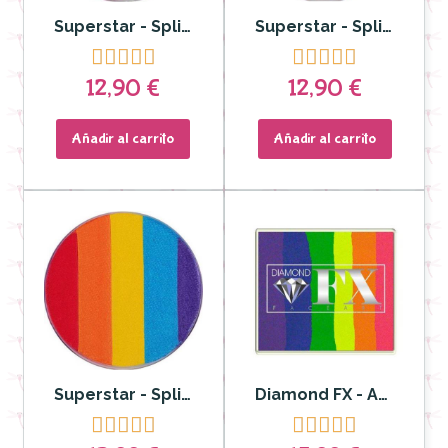
Superstar - Split cake Dream Colours Flower Flor 45gr
Superstar - Split cake Dream colours Unicornio Unicorn 45gr










12,90 €
12,90 €
Añadir al carrito
Añadir al carrito
Superstar - Split cake Dream Colours Rainbow 45g
Diamond FX - Aquacolor Split Cake para Rostro y Cuerpo Neon Nights 50gr DFXRS50-07









