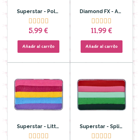
Superstar - Polvos translucidos Profesionales
Diamond FX - Aguacolor Split Cake Strawberry Delight 30 gr. DFXRS30-23










5,99 €
11,99 €
Añadir al carrito
Añadir al carrito
Superstar - Little Dream Colour Split cake Rainbow 30 g
Superstar - Split cake Little Dream Colour Bloom 30 gr









