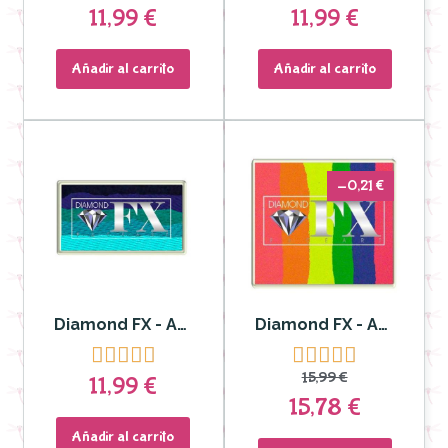
11,99 €
11,99 €
Añadir al carrito
Añadir al carrito
-0,21 €
Diamond FX - Aquacolor Split Cake calm ocean para Rostro y Cuerpo
Diamond FX - Aquacolor Split Cake para Rostro y Cuerpo 50gr Color Splash DFXRS50-24










15,99 €
11,99 €
15,78 €
Añadir al carrito