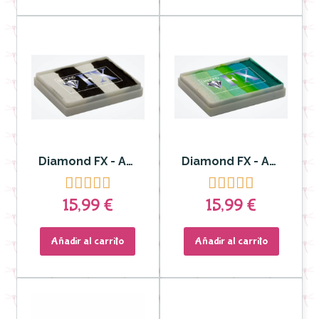
Diamond FX - Aquacolor Split Cake para Rostro y Cuerpo Black Out DFXRS50-37
Diamond FX - Aquacolor Split Cake para Rostro y Cuerpo Dragon Fly DFXRS50-85










15,99 €
15,99 €
Añadir al carrito
Añadir al carrito