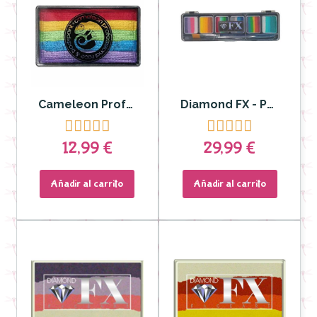
Cameleon Profesional Bodypaint - Aguacolor Split Cake para Rostro y Cuerpo Birthday
Diamond FX - Paleta 6 colores Split Cakes 6 g Sparkle










12,99 €
29,99 €
Añadir al carrito
Añadir al carrito