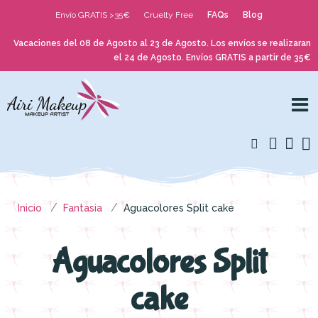
Envío GRATIS >35€
Cruelty Free
FAQs
Blog
Vacaciones del 08 de Agosto al 23 de Agosto. Los envíos se realizaran
el 24 de Agosto. Envíos GRATIS a partir de 35€
Inicio
Fantasia
Aguacolores Split cake
Aguacolores Split
cake