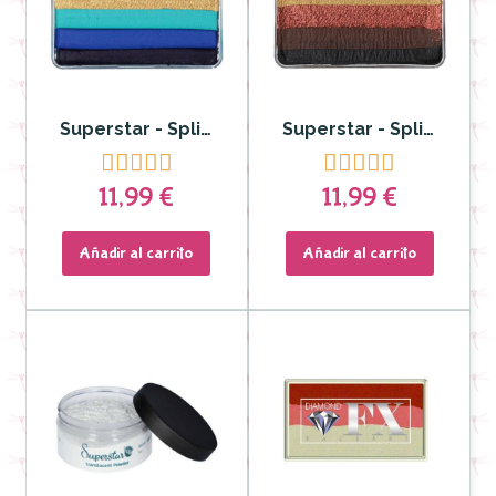
Superstar - Split cake Little Dream Colour Royal 30 gr
Superstar - Split cake Little Dream Colour Safari 30 gr










11,99 €
11,99 €
Añadir al carrito
Añadir al carrito