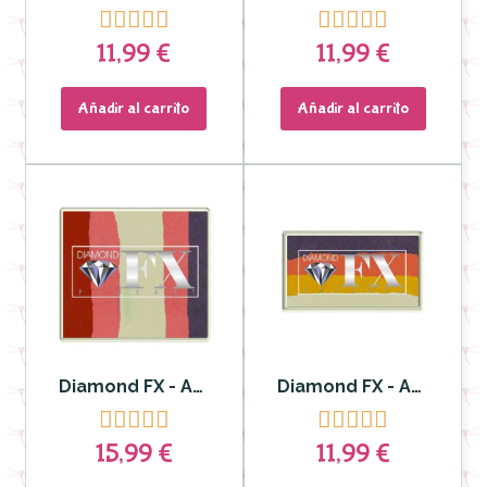










11,99 €
11,99 €
Añadir al carrito
Añadir al carrito
Diamond FX - Aquacolor Split Cake para Rostro y Cuerpo Red Velvet 50gr DFXRS50-91
Diamond FX - Aguacolor Split Cake para Rostro y Cuerpo Papaya Party










15,99 €
11,99 €