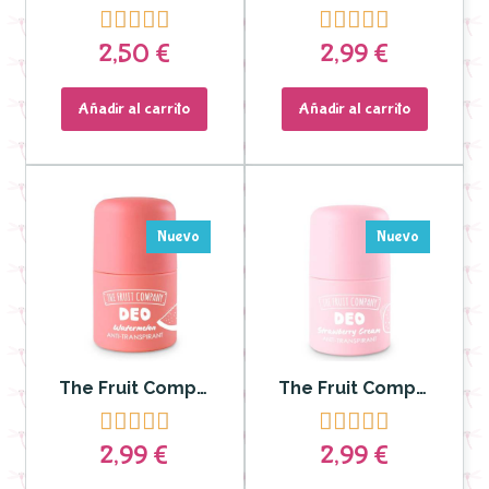










2,50 €
2,99 €
Añadir al carrito
Añadir al carrito
Nuevo
Nuevo
The Fruit Company - Deo Roll On Sandía Antitranspirante Soft Touch
The Fruit Company - Deo Roll On Fresa Nata Antitranspirante Soft Touch










2,99 €
2,99 €