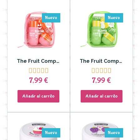
Nuevo
Nuevo
The Fruit Company - Set de viaje Bikini Party (Body Mist + Gel de ducha + Crema de cuerpo)
The Fruit Company - Set de viaje Aloha it´s Friday (Body Mist + Gel de ducha + Crema de cuerpo)










7,99 €
7,99 €
Añadir al carrito
Añadir al carrito
Nuevo
Nuevo