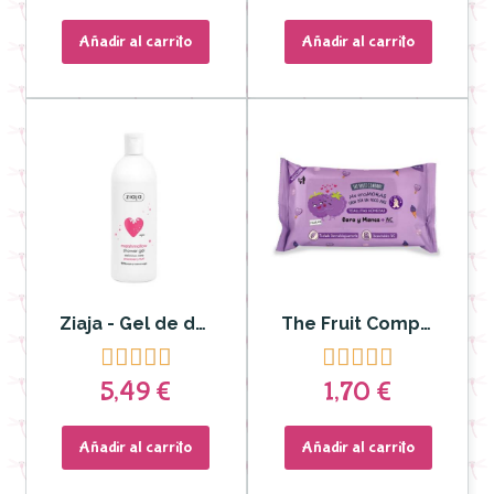
Añadir al carrito
Añadir al carrito
Ziaja - Gel de ducha MARSHMALLOW malvavisco
The Fruit Company - Toallitas Húmedas Moras










5,49 €
1,70 €
Añadir al carrito
Añadir al carrito