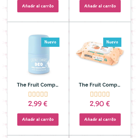
Añadir al carrito
Añadir al carrito
Nuevo
Nuevo
The Fruit Company - Deo Roll On Nube de Colores Antitranspirante Soft Touch
The Fruit Company - Toallitas Húmedas Melocotón










2,99 €
2,90 €
Añadir al carrito
Añadir al carrito