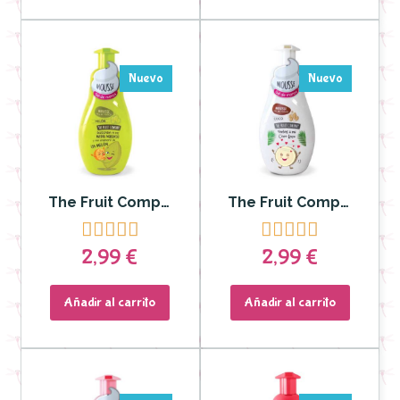
Nuevo
Nuevo
The Fruit Company - Gel de Manos Mousse Melón 250 ml
The Fruit Company - Gel de Manos Mousse Coco 250 ml










2,99 €
2,99 €
Añadir al carrito
Añadir al carrito