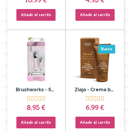
10,99 €
4,95 €
Añadir al carrito
Añadir al carrito
Nuevo
Brushworks - Set de manicura Brushworks para un resultado de salón de belleza
Ziaja - Crema bronceadora de día SPF 10 Autobronceadora Cupuazú










8,95 €
6,99 €
Añadir al carrito
Añadir al carrito