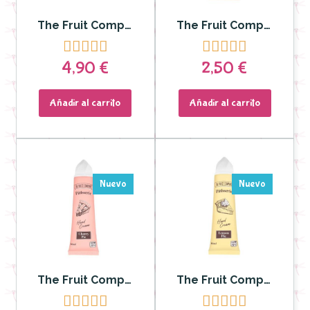
The Fruit Company - Exfoliante y Jabón Corporal Fresa 2en1 400 gr
The Fruit Company - Crema de manos CARAMEL LATTE










4,90 €
2,50 €
Añadir al carrito
Añadir al carrito
Nuevo
Nuevo
The Fruit Company - Crema de manos CHERRY PIE
The Fruit Company - Crema de manos LEMON PIE









