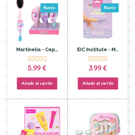
Nuevo
Nuevo
Martinelia - Cepillo no mas nudos Unicornio
IDC Institute - Mascarilla Calcetines nutritivos para pies










5,99 €
3,99 €
Añadir al carrito
Añadir al carrito