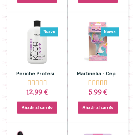
Nuevo
Nuevo
Periche Profesional - Champú Kode KLOR Cabellos Teñidos UVB / UVA
Martinelia - Cepillo Cabello no mas tirones Dulces Sueños Estrella Unicornio










12,99 €
5,99 €
Añadir al carrito
Añadir al carrito