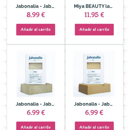
Jabonalia - Jabón facial Ácido Hialurónico y Arroz hidrolizado
Miya BEAUTY lab. - Crema corporal reafirmante y suavizante con ácidos AHA y vitaminas BODY especial queratosis pilar
8,99 €
11,95 €
Añadir al carrito
Añadir al carrito
Jabonalia - Jabón de Alepo PREMIUM
Jabonalia - Jabón de Oliva
6,99 €
6,99 €
Añadir al carrito
Añadir al carrito