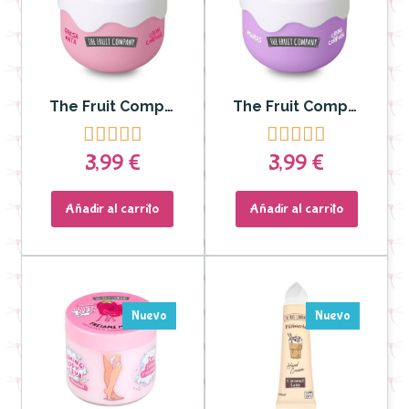
The Fruit Company - Crema Corporal Fresa Nata Efecto Seda 200 ml
The Fruit Company - Crema Corporal Moras Efecto Seda 200 ml










3,99 €
3,99 €
Añadir al carrito
Añadir al carrito
Nuevo
Nuevo