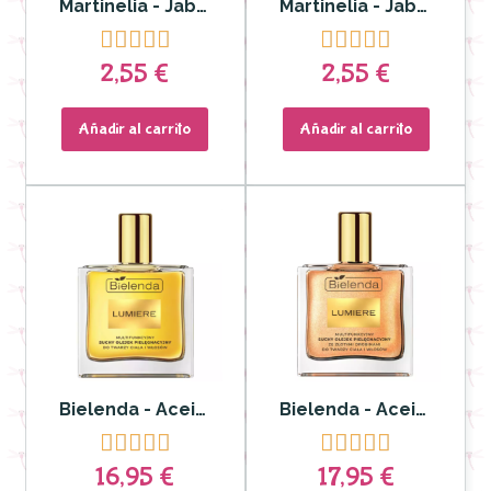
Martinelia - Jabón de Manos con dosificador Yummy Strawberry
Martinelia - Jabón de Manos unicornio Strawberry










2,55 €
2,55 €
Añadir al carrito
Añadir al carrito
Bielenda - Aceite seco multifuncional Lumiere
Bielenda - Aceite seco multifuncional shimmering Lumiere










16,95 €
17,95 €