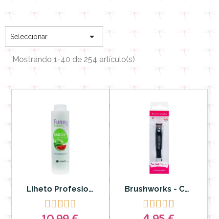

Seleccionar
Mostrando 1-40 de 254 artículo(s)
Liheto Profesional - Champú Funny Sandía
Brushworks - Cortauñas para pies









