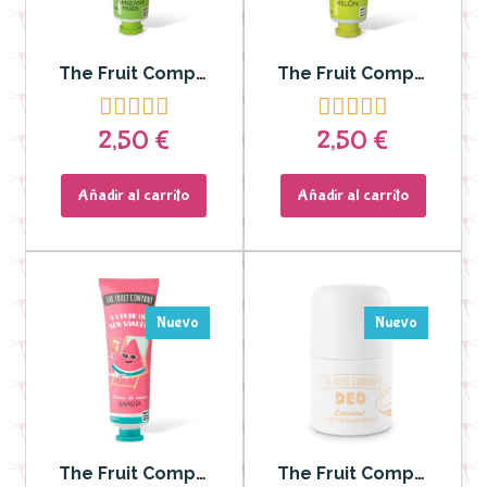
The Fruit Company - Crema de Manos Manzana Verde 50ml
The Fruit Company - Crema de manos Melón 50ml










2,50 €
2,50 €
Añadir al carrito
Añadir al carrito
Nuevo
Nuevo
The Fruit Company - Crema de manos Sandías 50ml
The Fruit Company - Deo Roll On Coco Antitranspirante Soft Touch