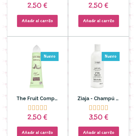
2,50 €
2,50 €
Añadir al carrito
Añadir al carrito
Nuevo
Nuevo
The Fruit Company - Crema de manos PISTACHIO MACARON
Ziaja - Champú Leche de Cabra










2,50 €
3,50 €
Añadir al carrito
Añadir al carrito