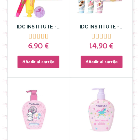
IDC INSTITUTE - Set de Esenciales Manos y Labios Glow
IDC INSTITUTE - Set corporal Esenciales Delicias Dulces










6,90 €
14,90 €
Añadir al carrito
Añadir al carrito