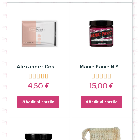
Alexander Cosmetics - Decoloración en polvo Dekokeratin Natura Color
Manic Panic N.Y.C – CLASSIC DIVINE WINE










4,50 €
15,00 €
Añadir al carrito
Añadir al carrito