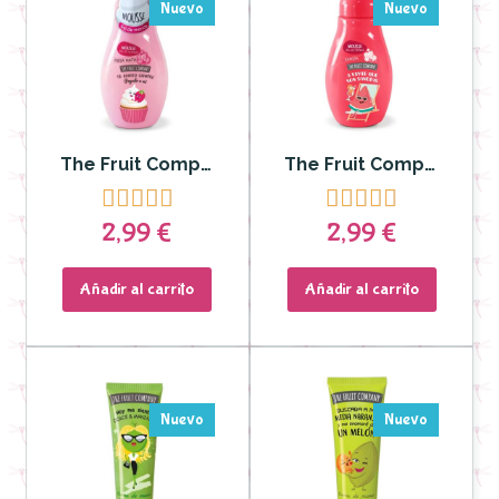
Nuevo
Nuevo
The Fruit Company - Gel de Manos Mousse Fresa y Nata 250 ml
The Fruit Company - Gel de Manos Mousse Sandía 250 ml










2,99 €
2,99 €
Añadir al carrito
Añadir al carrito
Nuevo
Nuevo