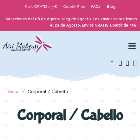
Envío GRATIS >35€
Cruelty Free
FAQs
Blog
Vacaciones del 08 de Agosto al 23 de Agosto. Los envíos se realizaran
el 24 de Agosto. Envíos GRATIS a partir de 35€
Inicio
Corporal / Cabello
Corporal / Cabello