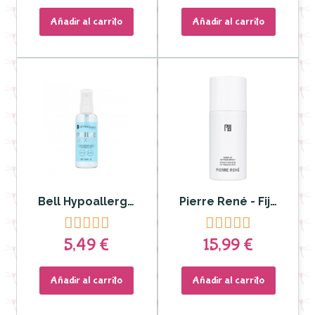
Añadir al carrito
Añadir al carrito
Bell Hypoallergenic- Spray hidratante y fijador del maquillaje Prime & Fix
Pierre René - Fijador Maquillaje en Spray - 150 ml










5,49 €
15,99 €
Añadir al carrito
Añadir al carrito