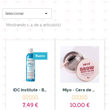

Seleccionar
Mostrando 1-4 de 4 artículo(s)
Nuevo
IDC Institute - Bruma termal Refrescante
Miyo - Cera de cejas Brow Must Go On










7,49 €
10,00 €