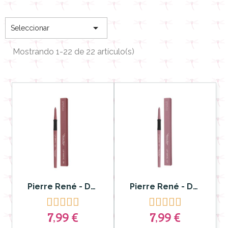

Seleccionar
Mostrando 1-22 de 22 artículo(s)
Pierre René - Delineador y Labial Lip Matic nº 21
Pierre René - Delineador de labios Lip Matic nº 07










7,99 €
7,99 €