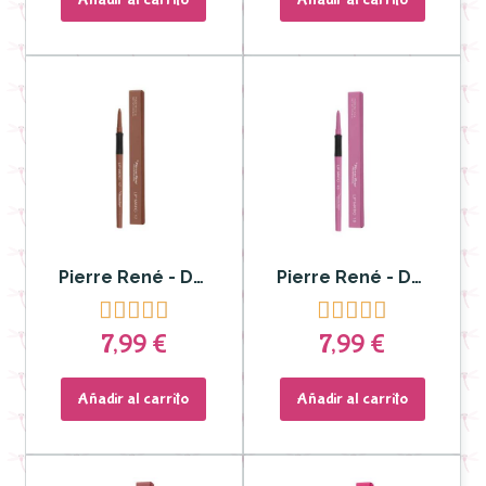
Pierre René - Delineador y Labial Lip Matic nº 17
Pierre René - Delineador y Labial Lip Matic nº 16










7,99 €
7,99 €
Añadir al carrito
Añadir al carrito