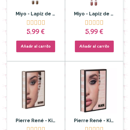
Miyo - Lapiz de labios Lip Contour Scriber 01 Cinnamon
Miyo - Lapiz de labios Lip Contour Scriber 06 Peachy










5,99 €
5,99 €
Añadir al carrito
Añadir al carrito
Pierre René - Kit Smoky Brown Marrón
Pierre René - Kit Smoky Negro









