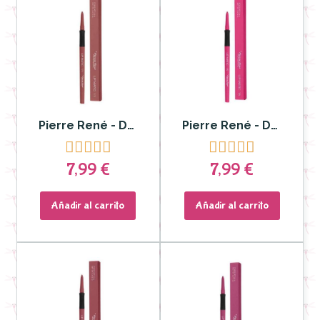
Pierre René - Delineador y Labial Lip Matic nº 11
Pierre René - Delineador y Labial Lip Matic nº 15










7,99 €
7,99 €
Añadir al carrito
Añadir al carrito