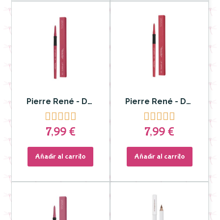
Pierre René - Delineador y Labial Lip Matic nº 04
Pierre René - Delineador y labial Lip Matic nº 03










7,99 €
7,99 €
Añadir al carrito
Añadir al carrito