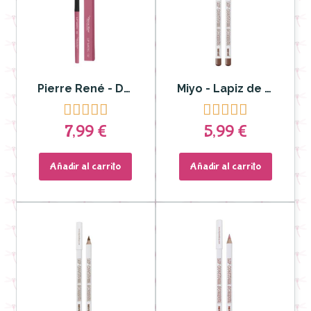
Pierre René - Delineador y labial Lip Matic nº 02
Miyo - Lapiz de labios Lip Contour Scriber 02 Toffee










7,99 €
5,99 €
Añadir al carrito
Añadir al carrito