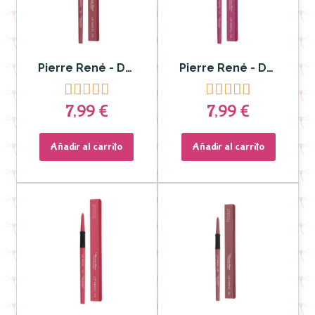
Pierre René - Delineador y Labial Lip Matic nº 12
Pierre René - Delineador y Labial Lip Matic nº 13










7,99 €
7,99 €
Añadir al carrito
Añadir al carrito