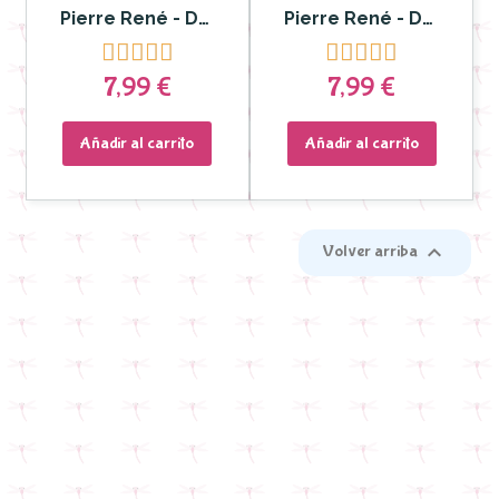
Pierre René - Delineador y Labial Lip Matic nº 14
Pierre René - Delineador de labios Lip Matic nº 08










7,99 €
7,99 €
Añadir al carrito
Añadir al carrito

Volver arriba