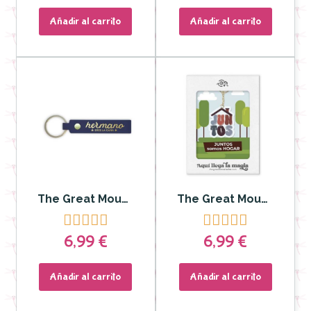
Añadir al carrito
Añadir al carrito
The Great Moustache - Llavero Hermano eres la Caña
The Great Moustache - Llavero juntos somos hogar










6,99 €
6,99 €
Añadir al carrito
Añadir al carrito