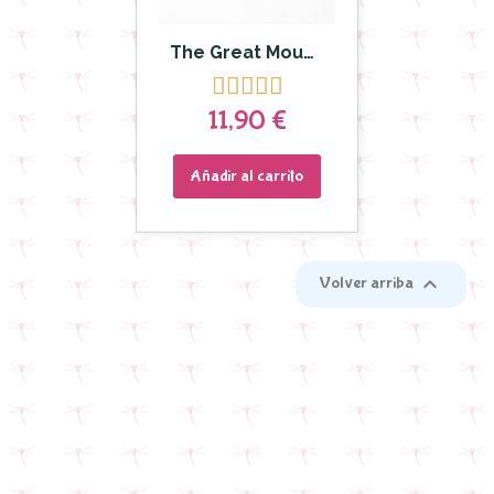
The Great Moustache - Pack Llaveros HASTA EL INFINITO Y MUCHO MÁS ALLÁ





11,90 €
Añadir al carrito

Volver arriba