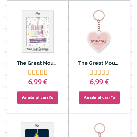
The Great Moustache - Llavero Amiga Love you
The Great Moustache - Llavero MAMA ERES LO MÁS










6,99 €
6,99 €
Añadir al carrito
Añadir al carrito