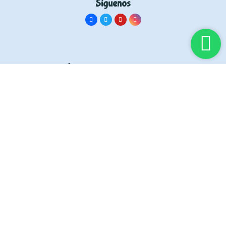
Síguenos
Información
Inicia sesión
Servicios
Quiénes somos
Contáctanos
Información legal
Aviso legal
Política de privacidad
Política de cookies