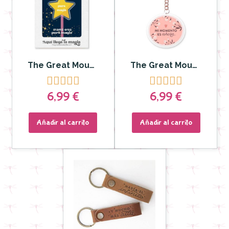
The Great Moustache - LLAVERO METACRILATO "MAMÁ ERES PURA MAGIA"
The Great Moustache - Sakura Mi momento es Ahora










6,99 €
6,99 €
Añadir al carrito
Añadir al carrito