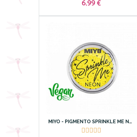
6,99 €
MIYO - PIGMENTO SPRINKLE ME NEON MIYO 19 THAI LIME




