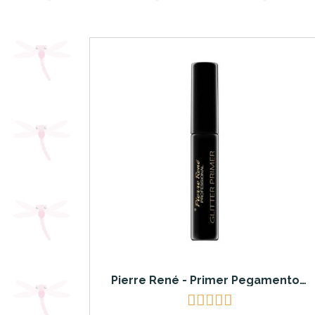
Pierre René - Primer Pegamento sombras sueltas purpurina y Glitter 10ml




