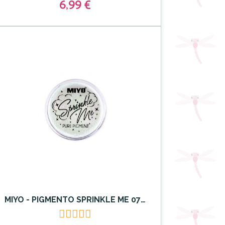
6,99 €
MIYO - PIGMENTO SPRINKLE ME 07 PINK OUNCE




