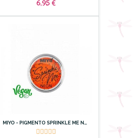
6,95 €
MIYO - PIGMENTO SPRINKLE ME NEON MIYO 21 Fluor Carrot




