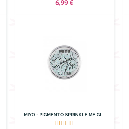
6,99 €
MIYO - PIGMENTO SPRINKLE ME Glitter 16 Blue Note




