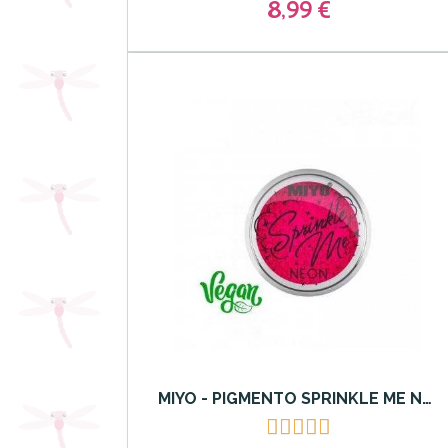
8,99 €
MIYO - PIGMENTO SPRINKLE ME NEON MIYO 20 Pink Panther




