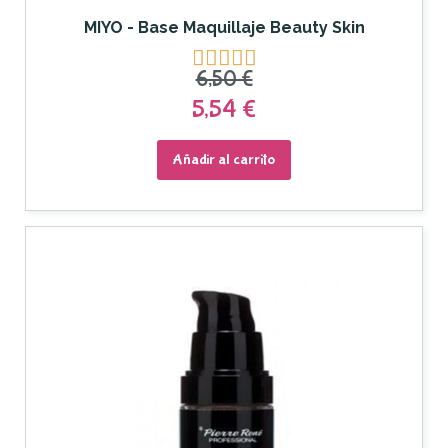
MIYO - Base Maquillaje Beauty Skin





6,50 €
5,54 €
Añadir al carrito