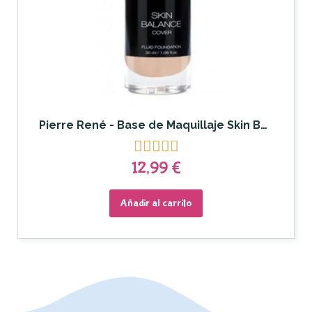
Pierre René - Base de Maquillaje Skin Balance





12,99 €
Añadir al carrito