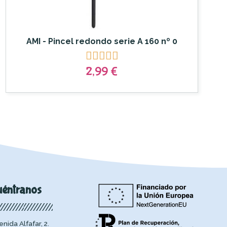
AMI - Pincel redondo serie A 160 nº 0





2,99 €
uéntranos
enida Alfafar, 2.