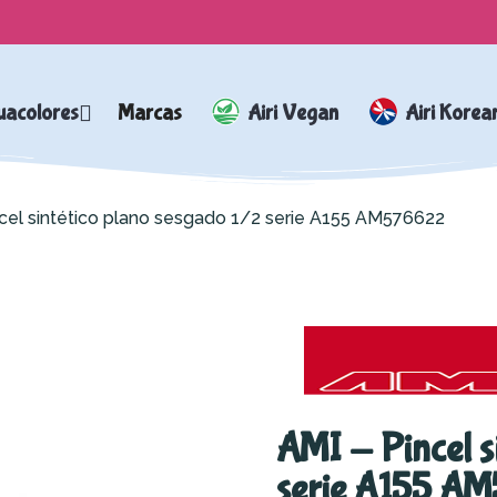
uacolores
Marcas
Airi Vegan
Airi Korea
ncel sintético plano sesgado 1/2 serie A155 AM576622
AMI - Pincel s
serie A155 A