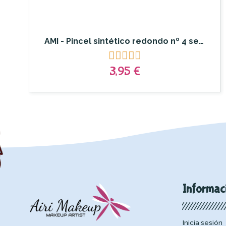
AMI - Pincel sintético redondo nº 4 serie A400





3,95 €
Informac
Inicia sesión