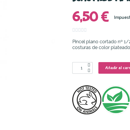
6,50 €
Impuest





Pincel plano cortado nº 1/
costuras de color platead
Añadir al carr