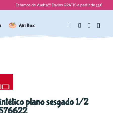
Estamos de Vuelta!!! Envios GRATIS a partir de 35€
n
Airi Box
intético plano sesgado 1/2
M576622