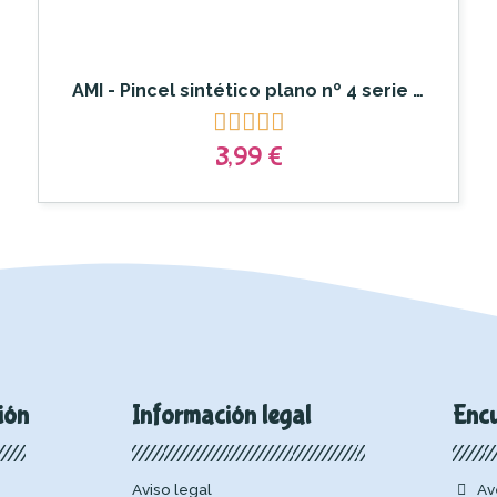
AMI - Pincel sintético plano nº 4 serie A410





3,99 €
ión
Información legal
Enc
Aviso legal
Av