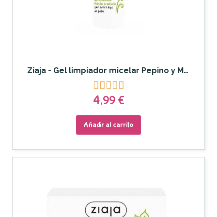
Ziaja - Gel limpiador micelar Pepino y Menta





4,99 €
Añadir al carrito