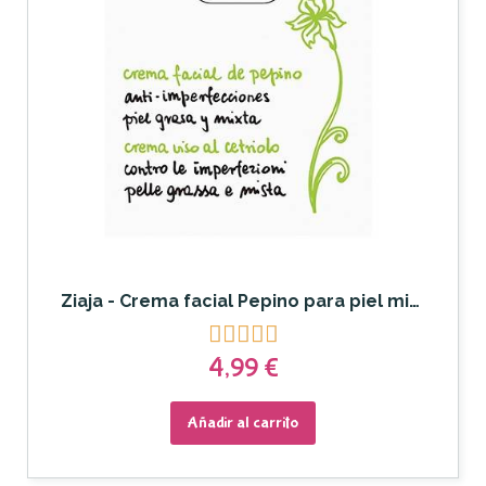
Ziaja - Crema facial Pepino para piel mixta o grasa





4,99 €
Añadir al carrito