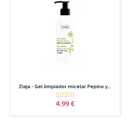
Ziaja - Gel limpiador micelar Pepino y Menta





4,99 €