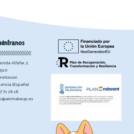
uéntranos
enida Alfafar, 2.
910
netússer,
lencia (España)
7 71 18 18
fo@airimakeup.es