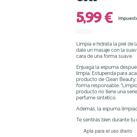
5,99 €
Impuesto





Limpia e hidrata la piel de 
dale un masaje con la suav
cara de una forma suave.
Enjuaga la espuma después
limpia. Estupenda para acab
producto de Clean Beauty: 
forma responsable. "Limpio"
producto no tiene una seri
perfume sintético.
Además, la espuma limpiad
Te sentirás bien durante tu 
Apta para el uso diario