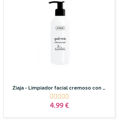
Ziaja - Limpiador facial cremoso con o sin aclarado Leche de cabra





4,99 €