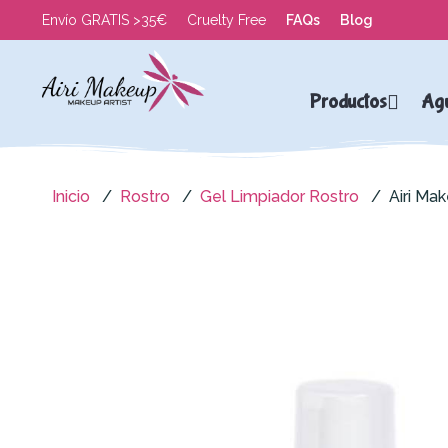
Envío GRATIS >35€
Cruelty Free
FAQs
Blog
Productos
Ag
Inicio
Rostro
Gel Limpiador Rostro
Airi Ma