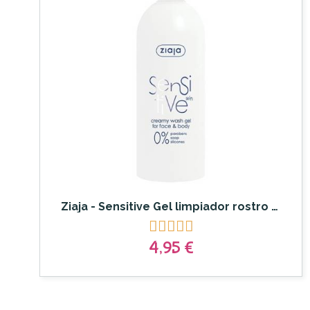
Ziaja - Sensitive Gel limpiador rostro y cuerpo pieles sensibles





4,95 €