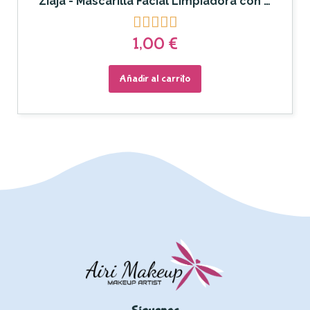
Ziaja - Mascarilla Facial Limpiadora con Arcilla Gris





1,00 €
Añadir al carrito