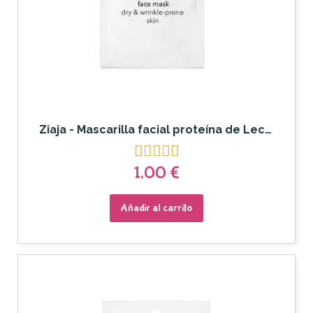
Ziaja - Mascarilla facial proteína de Leche de cabra





1,00 €
Añadir al carrito