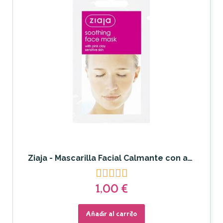
Ziaja - Mascarilla Facial Calmante con arcilla rosa





1,00 €
Añadir al carrito