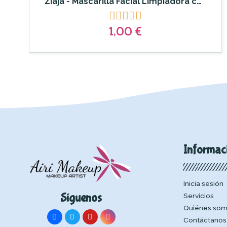
Ziaja - Mascarilla Facial Limpiadora con Arcilla Gris





1,00 €
Informac
Inicia sesión
Síguenos
Servicios
Quiénes so
Contáctanos