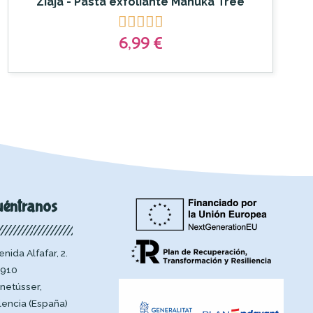
Ziaja - Pasta exfoliante Manuka Tree





6,99 €
uéntranos
enida Alfafar, 2.
910
netússer,
lencia (España)