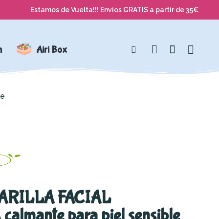
Estamos de Vuelta!!! Envios GRATIS a partir de 35€
n
Airi Box
le
CARILLA FACIAL
lmante para piel sensible