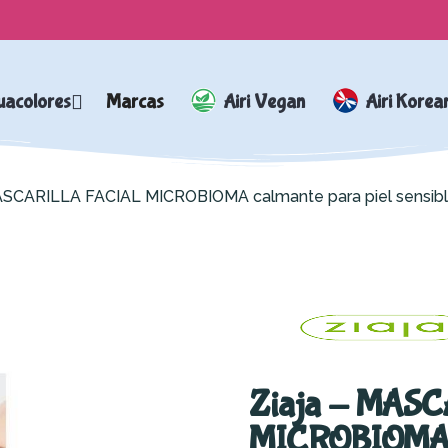
uacolores
Marcas
Airi Vegan
Airi Korea
MASCARILLA FACIAL MICROBIOMA calmante para piel sensib
Ziaja - MAS
MICROBIOMA ca