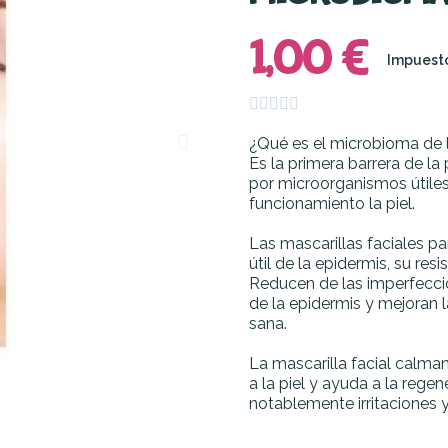
1,00 €
Impuesto





¿Qué es el microbioma de l
Es la primera barrera de la
por microorganismos útiles
funcionamiento la piel.
Las mascarillas faciales pa
útil de la epidermis, su res
Reducen de las imperfeccio
de la epidermis y mejoran l
sana.
La mascarilla facial calman
a la piel y ayuda a la reg
notablemente irritaciones y 