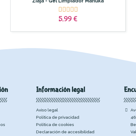
Ziaja - Gel Limpiador Manuka





5,99 €
ión
Información legal
Enc
Aviso legal
Av
Política de privacidad
46
mos
Política de cookies
Be
Declaración de accesibilidad
Va