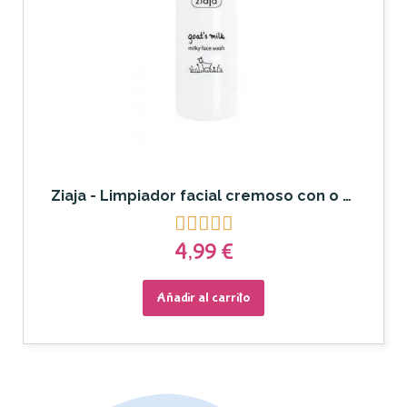
Ziaja - Limpiador facial cremoso con o sin aclarado Leche de cabra





4,99 €
Añadir al carrito