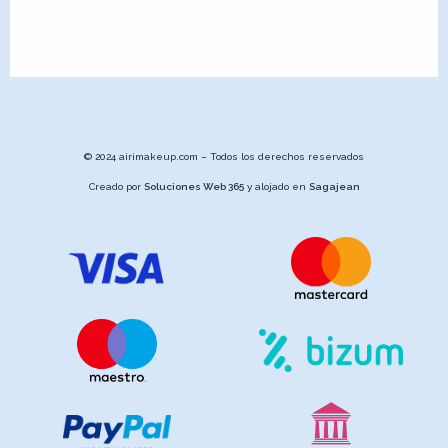
© 2024 airimakeup.com – Todos los derechos reservados
Creado por
Soluciones Web 365
y alojado en
Sagajean