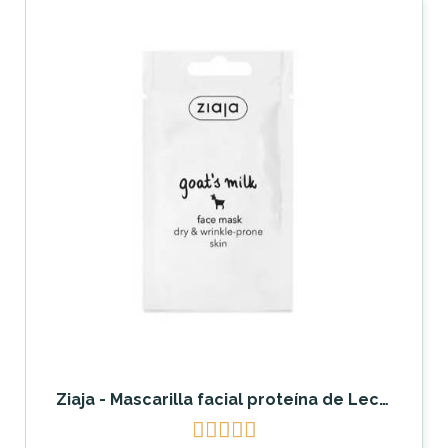
Ziaja - Mascarilla facial proteína de Leche de cabra




