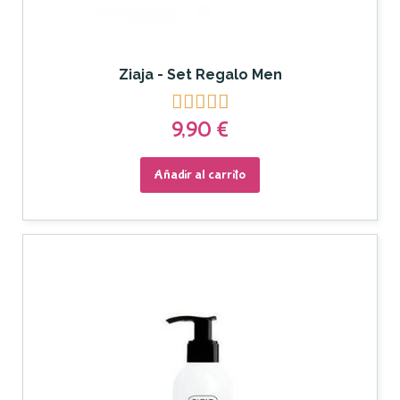
Ziaja - Set Regalo Men





9,90 €
Añadir al carrito