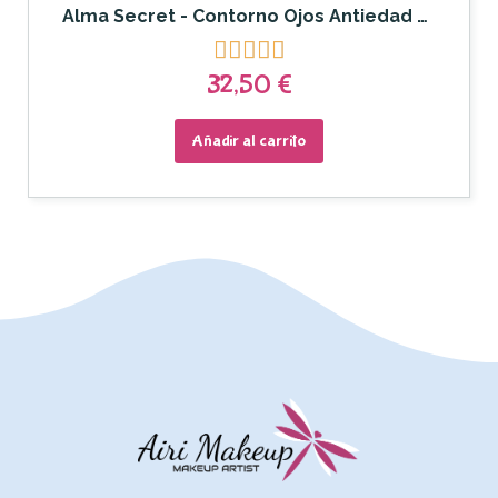
Alma Secret - Contorno Ojos Antiedad con Aguacate





32,50 €
Añadir al carrito