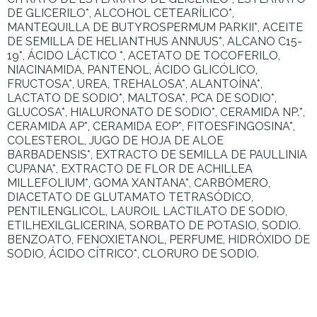
DE GLICERILO*, ALCOHOL CETEARÍLICO*,
MANTEQUILLA DE BUTYROSPERMUM PARKII*, ACEITE
DE SEMILLA DE HELIANTHUS ANNUUS*, ALCANO C15-
19*, ÁCIDO LÁCTICO *, ACETATO DE TOCOFERILO,
NIACINAMIDA, PANTENOL, ÁCIDO GLICÓLICO,
FRUCTOSA*, UREA, TREHALOSA*, ALANTOÍNA*,
LACTATO DE SODIO*, MALTOSA*, PCA DE SODIO*,
GLUCOSA*, HIALURONATO DE SODIO*, CERAMIDA NP.*,
CERAMIDA AP*, CERAMIDA EOP*, FITOESFINGOSINA*,
COLESTEROL, JUGO DE HOJA DE ALOE
BARBADENSIS*, EXTRACTO DE SEMILLA DE PAULLINIA
CUPANA*, EXTRACTO DE FLOR DE ACHILLEA
MILLEFOLIUM*, GOMA XANTANA*, CARBÓMERO,
DIACETATO DE GLUTAMATO TETRASÓDICO,
PENTILENGLICOL, LAUROIL LACTILATO DE SODIO,
ETILHEXILGLICERINA, SORBATO DE POTASIO, SODIO.
BENZOATO, FENOXIETANOL, PERFUME, HIDRÓXIDO DE
SODIO, ÁCIDO CÍTRICO*, CLORURO DE SODIO.