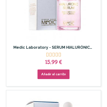
Medic Laboratory - SERUM HIALURÓNICO MEDIC 15ML





15,99 €
Añadir al carrito