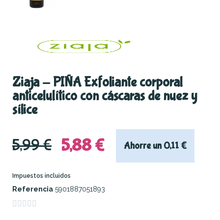
Ziaja - PIÑA Exfoliante corporal
anticelulítico con cáscaras de nuez y
sílice
5,88 €
5,99 €
Ahorre un 0,11 €
Impuestos incluidos
Referencia
5901887051893




