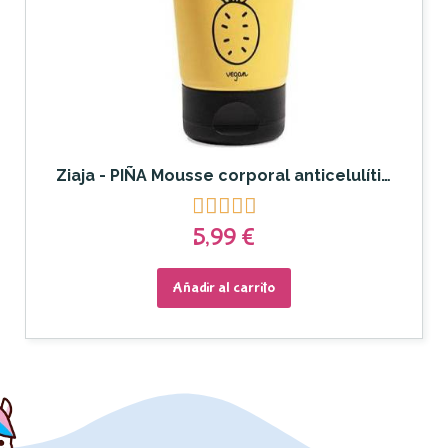
Ziaja - PIÑA Mousse corporal anticelulítica





5,99 €
Añadir al carrito