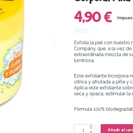
4,90 €
Impuest





Exfolia la piel con nuestro
Company, que, a la vez de e
extraordinaria mezcla de sa
luminosa.
Este exfoliante incorpora 
cítrica y afrutada a piña y
Aplica este exfoliante sobr
seca y opaca, estimular la 
Fórmula 100% biodegradable
Añadir al carr