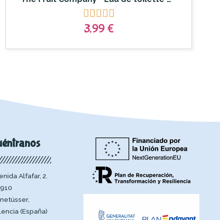





3,99 €
uéntranos
enida Alfafar, 2.
910
netússer,
lencia (España)