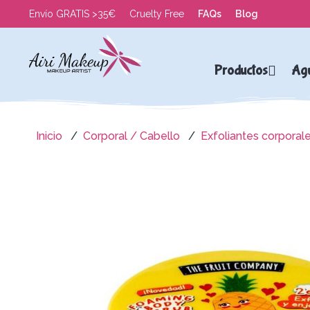
Envío GRATIS >35€
Cruelty Free
FAQs
Blog
Productos
Ag
Inicio
Corporal / Cabello
Exfoliantes corporal