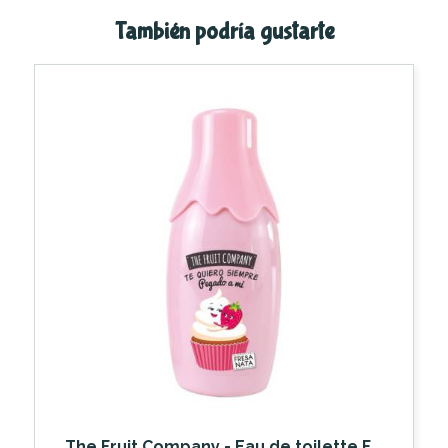
También podría gustarte
The Fruit Company - Eau de toilette Fresa Nata